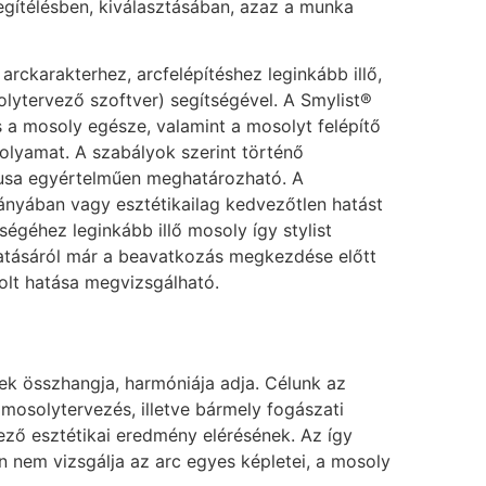
megítélésben, kiválasztásában, azaz a munka
rckarakterhez, arcfelépítéshez leginkább illő,
lytervező szoftver) segítségével. A Smylist®
s a mosoly egésze, valamint a mosolyt felépítő
folyamat. A szabályok szerint történő
típusa egyértelműen meghatározható. A
ányában vagy esztétikailag kedvezőtlen hatást
ségéhez leginkább illő mosoly így stylist
 hatásáról már a beavatkozás megkezdése előtt
rolt hatása megvizsgálható.
ek összhangja, harmóniája adja. Célunk az
mosolytervezés, illetve bármely fogászati
vező esztétikai eredmény elérésének. Az így
 nem vizsgálja az arc egyes képletei, a mosoly