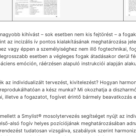
agyobb kihívást – sok esetben nem kis fejtörést – a fogak
int az incizális ív pontos kialakításának meghatározása jel
ihez vagy éppen a személyiséghez nem illő fogtechnikai, f
legrosszabb esetben a végleges fogak átadásakor derül fé
páciens emóción, ráérzésen alapuló instrukciói alapján alak
k az individualizált tervezést, kivitelezést? Hogyan harmo
reprodukálhatóan a kész munka? Mi okozhatja a diszharmón
i, illetve a fogazatot, fogívet érintő bármely beavatkozás 
 mellett a Smylist® mosolytervezés segítséget nyújt az ind
felső-alsó fogív helyes pozíciójának meghatározásában adn
rendezést tudatosan vizsgálva, szabályok szerint harmoniz