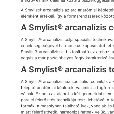
makro- és mikroelemei közötti összefüggéseket, 
A Smylist® arcanalízis az arc anatómiai képletei
elemként értékeli, így a formarendszerek között
A Smylist® arcanalízis c
A Smylist® arcanalízis célja speciális technikáv
ennek segítségével harmonikus kapcsolatot létes
Smylist® arcanalízissel biztosítható az archoz,
vagyis a már pozícióhelyes fogív karakterizálás
A Smylist® arcanalízis t
A Smylist® arcanalízishez speciális technikák a
felépítő anatómiai képletek, valamint a fogform
válnak. Ez adja az alapot a két geometriai ele
paralel felerősítés technikája teszi lehetővé. A
formák, a mosolyban található ívek, vonalak és 
miatt felerősíthetik, harmonizálhatnak velük, va