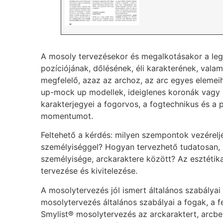
A mosoly tervezésekor és megalkotásakor a legn
pozíciójának, dőlésének, éli karakterének, valam
megfelelő, azaz az archoz, az arc egyes eleme
up-mock up modellek, ideiglenes koronák vagy 
karakterjegyei a fogorvos, a fogtechnikus és a 
momentumot.
Feltehető a kérdés: milyen szempontok vezéreljé
személyiséggel? Hogyan tervezhető tudatosan, 
személyisége, arckaraktere között? Az esztétika
tervezése és kivitelezése.
A mosolytervezés jól ismert általános szabályai
mosolytervezés általános szabályai a fogak, a 
Smylist® mosolytervezés az arckaraktert, arcbe