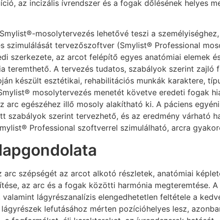
zíció, az incizális ívrendszer és a fogak dőlésének helyes 
Smylist®-mosolytervezés lehetővé teszi a személyiséghez, a
 szimulálását tervezőszoftver (Smylist® Professional moso
edi szerkezete, az arcot felépítő egyes anatómiai elemek é
a teremthető. A tervezés tudatos, szabályok szerint zajló 
apján készült esztétikai, rehabilitációs munkák karaktere, 
 Smylist® mosolytervezés menetét követve eredeti fogak hi
z arc egészéhez illő mosoly alakítható ki. A páciens egyéni
zott szabályok szerint tervezhető, és az eredmény várható
mylist® Professional szoftverrel szimulálható, arcra gyako
alapgondolata
 arc szépségét az arcot alkotó részletek, anatómiai képlet
ítése, az arc és a fogak közötti harmónia megteremtése. A 
 valamint lágyrészanalízis elengedhetetlen feltétele a ked
lágyrészek lefutásához mérten pozícióhelyes lesz, azonban