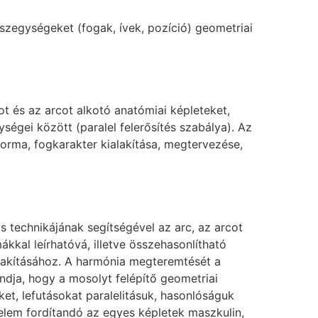
észegységeket (fogak, ívek, pozíció) geometriai
ot és az arcot alkotó anatómiai képleteket,
ségei között (paralel felerősítés szabálya). Az
forma, fogkarakter kialakítása, megtervezése,
s technikájának segítségével az arc, az arcot
kkal leírhatóvá, illetve összehasonlítható
alakításához. A harmónia megteremtését a
ondja, hogy a mosolyt felépítő geometriai
et, lefutásokat paralelitásuk, hasonlóságuk
gyelem fordítandó az egyes képletek maszkulin,