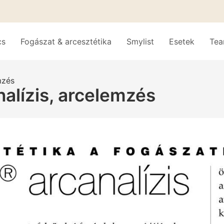
cs
Fogászat & arcesztétika
Smylist
Esetek
Te
mzés
nalízis, arcelemzés