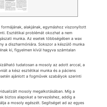
 formájának, alakjának, egymáshoz viszonyított
enti. Esztétikai problémát okozhat a nem
ogászati munka. Az esetek többségében a wax
ny a diszharmóniára. Sokszor a készülő munka
ulnak ki, figyelmen kívül hagyva számtalan
nizálható tudatosan a mosoly az adott arccal, a
iát a kész esztétikai munka és a páciens
esetén ajánlott a fogművek szabályok szerinti
ividualizált mosoly megalkotásában. Míg a
ak biztos alapokat a tervezéshez, addig a
álja a mosoly egészét. Segítséget ad az egyes