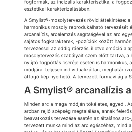
fogformák, az incizális karakterisztika, a fogpo
esztétikai karakterizálásában.
A Smylist®-mosolytervezés rövid áttekintése: a 
harmonikus mosoly reprodukálható tervezését és
arcanalízis, arcelemzés segítségével az arc egy
sajátos fogkarakterek, -pozíciók között harmóni
tervezéssel az eddig ráérzés, illetve emóció al
mosolytervezés szabályait szem előtt tartva, a
nyújtó fogpótlás cseréje esetén is harmonikus, a
módjára, teljesen individualizáltan, meghatáro
átfogó kép nyerhető. A tervezett formavilág a S
A Smylist® arcanalízis 
Minden arc a maga módján tökéletes, egyedi. Az
arcban rejlő szépség megtalálása, annak felerős
beavatkozás tervezése esetén az általános arc-,
tervezett munka mind az arc egészéhez, mind a 