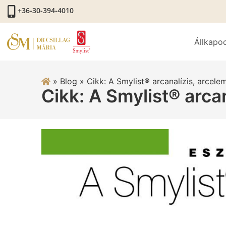
+36-30-394-4010
Állkapo
»
Blog
»
Cikk: A Smylist® arcanalízis, arcele
Cikk: A Smylist® arca