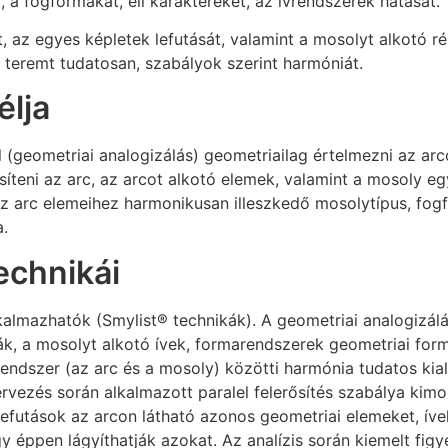
a fogformákat, éli karaktereket, az ívrendszerek hatását.
t, az egyes képletek lefutását, valamint a mosolyt alkotó r
 teremt tudatosan, szabályok szerint harmóniát.
élja
al (geometriai analogizálás) geometriailag értelmezni az arc
íteni az arc, az arcot alkotó elemek, valamint a mosoly egy
 az arc elemeihez harmonikusan illeszkedő mosolytípus, fog
a.
echnikái
lkalmazhatók (Smylist® technikák). A geometriai analogizálá
ák, a mosolyt alkotó ívek, formarendszerek geometriai formá
mrendszer (az arc és a mosoly) közötti harmónia tudatos ki
 tervezés során alkalmazott paralel felerősítés szabálya kim
lefutások az arcon látható azonos geometriai elemeket, ívek
gy éppen lágyíthatják azokat. Az analízis során kiemelt fi