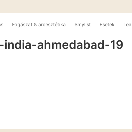
cs
Fogászat & arcesztétika
Smylist
Esetek
Te
a-india-ahmedabad-19