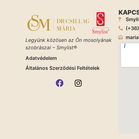
KAPC
Smyli
(+36
maria
Legyünk közösen az Ön mosolyának
szobrászai – Smylist®
Adatvédelem
Általános Szerződési Feltételek