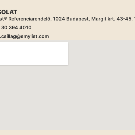
SOLAT
st® Referenciarendelő, 1024 Budapest, Margit krt. 43-45. 1,
) 30 394 4010
.csillag@smylist.com