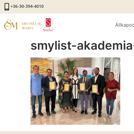
+36-30-394-4010
Állkapo
smylist-akademi