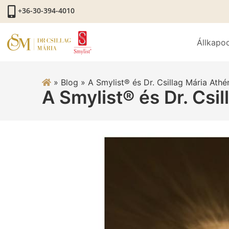
+36-30-394-4010
Állkapo
»
Blog
»
A Smylist® és Dr. Csillag Mária Ath
A Smylist® és Dr. Csi