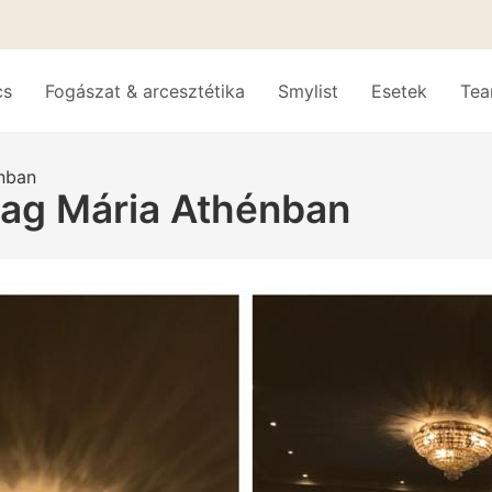
cs
Fogászat & arcesztétika
Smylist
Esetek
Te
énban
llag Mária Athénban