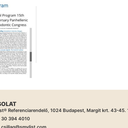
SOLAT
st® Referenciarendelő, 1024 Budapest, Margit krt. 43-45. 1,
) 30 394 4010
.csillag@smylist.com