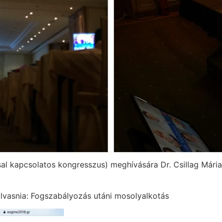
l kapcsolatos kongresszus) meghívására Dr. Csillag Mária 
lvasnia:
Fogszabályozás utáni mosolyalkotás