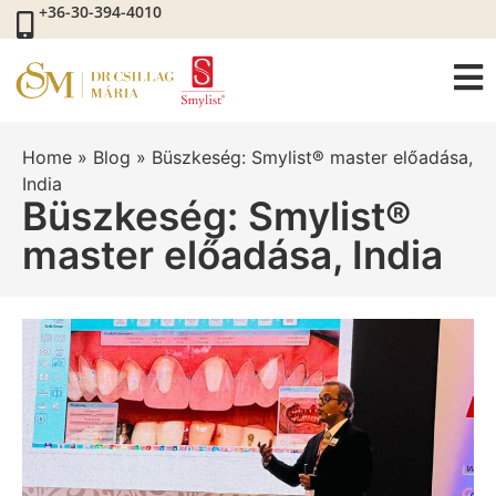
+36-30-394-4010
Home
»
Blog
»
Büszkeség: Smylist® master előadása,
India
Büszkeség: Smylist®
master előadása, India