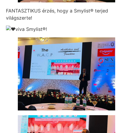
FANTASZTIKUS érzés, hogy a Smylist® terjed
világszerte!
viva Smylist®!