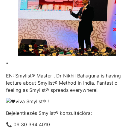
*
EN: Smylist® Master , Dr Nikhil Bahuguna is having
lecture about Smylist® Method in India. Fantastic
feeling as Smylist® spreads everywhere!
viva Smylist® !
Bejelentkezés Smylist® konzultációra:
📞
06 30 394 4010