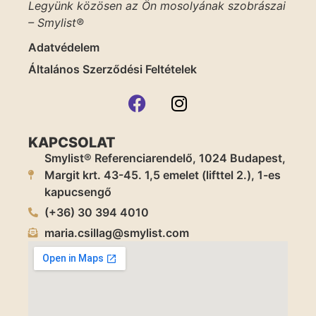
Legyünk közösen az Ön mosolyának szobrászai
– Smylist®
Adatvédelem
Általános Szerződési Feltételek
KAPCSOLAT
Smylist® Referenciarendelő, 1024 Budapest,
Margit krt. 43-45. 1,5 emelet (lifttel 2.), 1-es
kapucsengő
(+36) 30 394 4010
maria.csillag@smylist.com