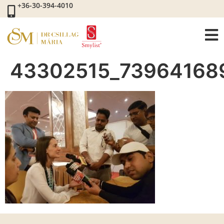
+36-30-394-4010
43302515_73964168