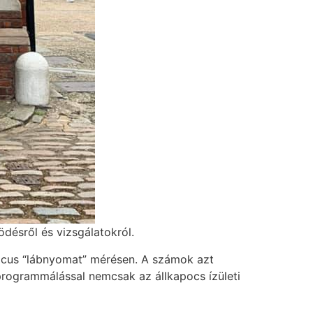
désről és vizsgálatokról.
icus “lábnyomat” mérésen. A számok azt
rogrammálással nemcsak az állkapocs ízületi