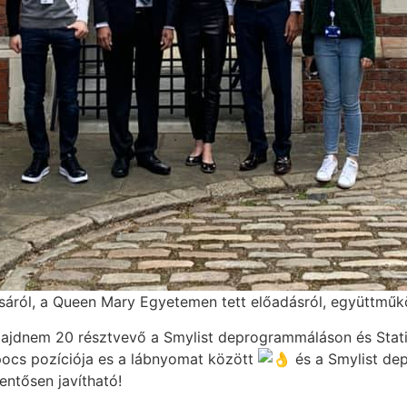
áról, a Queen Mary Egyetemen tett előadásról, együttműkö
majdnem 20 résztvevő a Smylist deprogrammáláson és Stat
pocs pozíciója es a lábnyomat között
és a Smylist dep
entősen javítható!