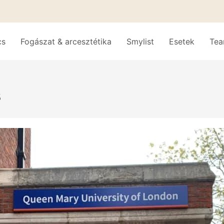
cs
Fogászat & arcesztétika
Smylist
Esetek
Te
s