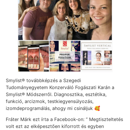
Smylist® továbbképzés a Szegedi
Tudományegyetem Konzerváló Fogászati Karán a
Smylist® Módszerről. Diagnosztika, esztétika,
funkció, arcizmok, testkiegyensúlyozás,
izomdeprogramálás, ahogy mi csináljuk 🥰
Fráter Márk ezt írta a Facebook-on: ” Megtiszteltetés
volt ezt az elképesztően kiforrott és egyben