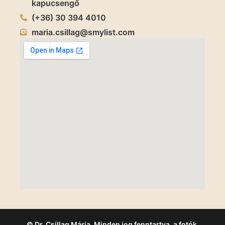
kapucsengő
(+36) 30 394 4010
maria.csillag@smylist.com
© Dr. Csillag Mária. Minden jog fenntartva, a fotók,