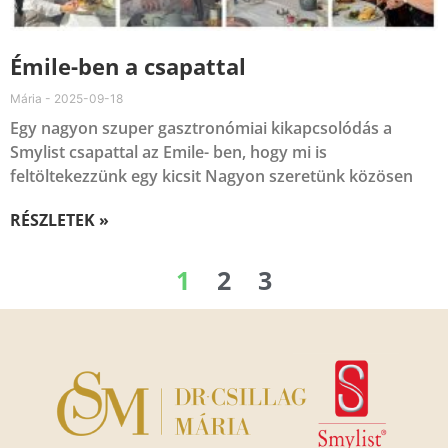
Émile-ben a csapattal
Mária
2025-09-18
Egy nagyon szuper gasztronómiai kikapcsolódás a
Smylist csapattal az Emile- ben, hogy mi is
feltöltekezzünk egy kicsit Nagyon szeretünk közösen
RÉSZLETEK »
1
2
3