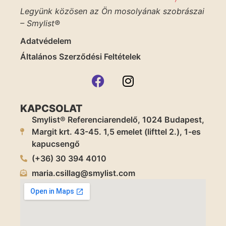
Legyünk közösen az Ön mosolyának szobrászai
– Smylist®
Adatvédelem
Általános Szerződési Feltételek
KAPCSOLAT
Smylist® Referenciarendelő, 1024 Budapest,
Margit krt. 43-45. 1,5 emelet (lifttel 2.), 1-es
kapucsengő
(+36) 30 394 4010
maria.csillag@smylist.com