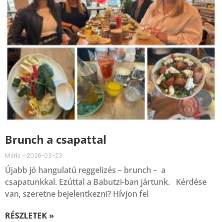
Brunch a csapattal
Mária
2026-03-23
Újabb jó hangulatú reggelizés – brunch – a
csapatunkkal. Ezúttal a Babutzi-ban jártunk. Kérdése
van, szeretne bejelentkezni? Hívjon fel
RÉSZLETEK »