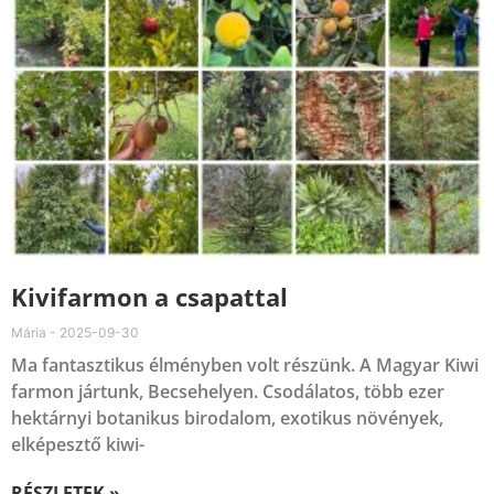
Kivifarmon a csapattal
Mária
2025-09-30
Ma fantasztikus élményben volt részünk. A Magyar Kiwi
farmon jártunk, Becsehelyen. Csodálatos, több ezer
hektárnyi botanikus birodalom, exotikus növények,
elképesztő kiwi-
RÉSZLETEK »