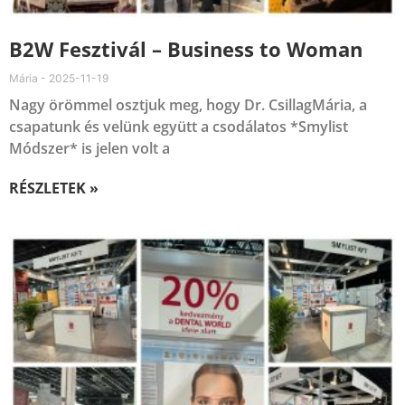
B2W Fesztivál – Business to Woman
Mária
2025-11-19
Nagy örömmel osztjuk meg, hogy Dr. CsillagMária, a
csapatunk és velünk együtt a csodálatos *Smylist
Módszer* is jelen volt a
RÉSZLETEK »