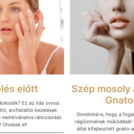
lés előtt
Szép mosoly a
Gnato
dolkodik? Ez az írás orvosi
ó, arcfiatalító kezelések
Gondolná-e, hogy a fogak
 a nemkívánatos ráncosodás
rágóizmainak működését be
 Olvassa el!
által kifejlesztett gnato-