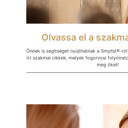
Olvassa el a szakma
Önnek is segítséget nyújthatnak a Smylist®-ról s
írt szakmai cikkek, melyek fogorvosi folyóirat
meg őket!