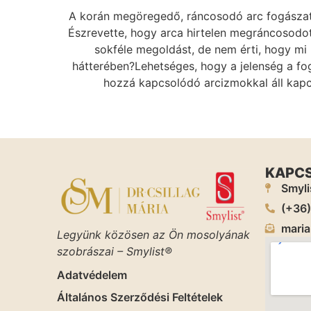
A korán megöregedő, ráncosodó arc fogászat
Észrevette, hogy arca hirtelen megráncosodo
sokféle megoldást, de nem érti, hogy mi 
hátterében?Lehetséges, hogy a jelenség a foga
hozzá kapcsolódó arcizmokkal áll kapcs
KAPC
Smyli
(+36
maria
Legyünk közösen az Ön mosolyának
szobrászai – Smylist®
Adatvédelem
Általános Szerződési Feltételek