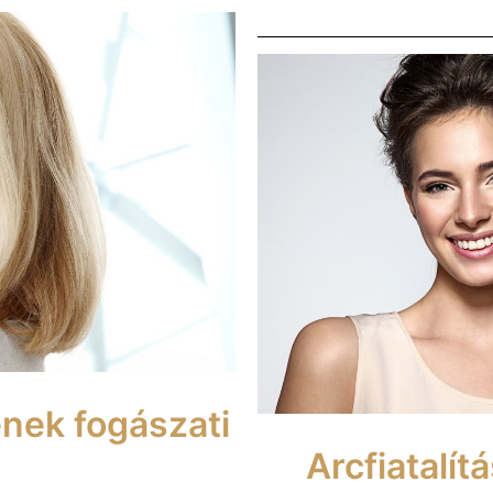
ének fogászati
Arcfiatalít