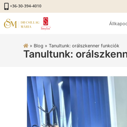
+36-30-394-4010
Állkapo
»
Blog
»
Tanultunk: orálszkenner funkciók
Tanultunk: orálszken