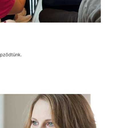
épződtünk.