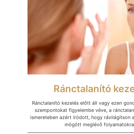
Ránctalanító keze
Ránctalanító kezelés előtt áll vagy ezen gon
szempontokat figyelembe véve, a ránctalanít
ismereteben azért íródott, hogy rávilágítson
mögött meglévő folyamatokra!