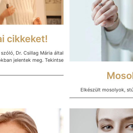
i cikkeket!
zóló, Dr. Csillag Mária által
okban jelentek meg. Tekintse
Mosol
Elkészült mosolyok, st