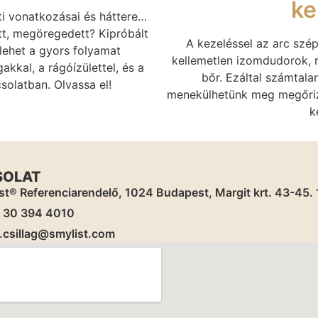
ke
i vonatkozásai és háttere…
tt, megöregedett? Kipróbált
A kezeléssel az arc szép
lehet a gyors folyamat
kellemetlen izomdudorok, r
kkal, a rágóízülettel, és a
bőr. Ezáltal számtala
olatban. Olvassa el!
menekülhetünk meg megőrizv
k
SOLAT
st® Referenciarendelő, 1024 Budapest, Margit krt. 43-45. 1,
) 30 394 4010
.csillag@smylist.com