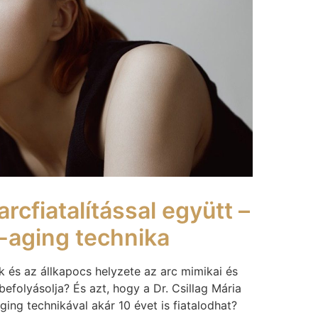
rcfiatalítással együtt –
-aging technika
 és az állkapocs helyzete az arc mimikai és
folyásolja? És azt, hogy a Dr. Csillag Mária
aging technikával akár 10 évet is fiatalodhat?