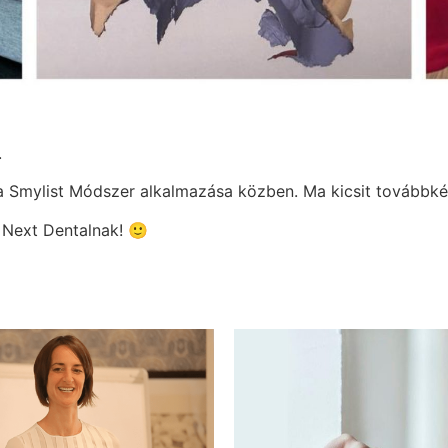
.
a Smylist Módszer alkalmazása közben. Ma kicsit továbbk
a Next Dentalnak! 🙂