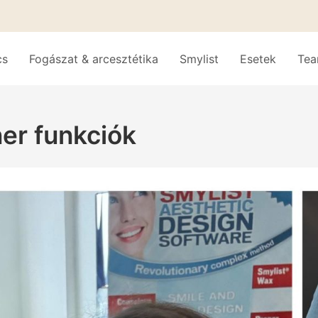
cs
Fogászat & arcesztétika
Smylist
Esetek
Te
ner funkciók