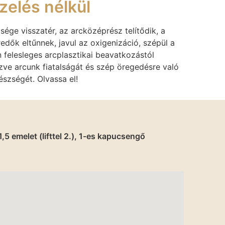
zelés nélkül
sége visszatér, az arcközéprész telítődik, a
edők eltűnnek, javul az oxigenizáció, szépül a
n felesleges arcplasztikai beavatkozástól
e arcunk fiatalságát és szép öregedésre való
észségét. Olvassa el!
5 emelet (lifttel 2.), 1-es kapucsengő