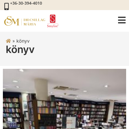
+36-30-394-4010
»
könyv
könyv