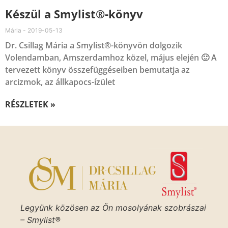
Készül a Smylist®-könyv
Mária
2019-05-13
Dr. Csillag Mária a Smylist®-könyvön dolgozik
Volendamban, Amszerdamhoz közel, május elején 🙂 A
tervezett könyv összefüggéseiben bemutatja az
arcizmok, az állkapocs-ízület
RÉSZLETEK »
Legyünk közösen az Ön mosolyának szobrászai
– Smylist®