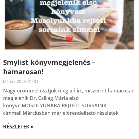
Smylist könyvmegjelenés –
hamarosan!
Mária
2025-01-31
Nagy örömmel osztjuk meg a hírt, miszerint hamarosan
megjelenik Dr. Csillag Mária első
könyve:MOSOLYUNKBA REJTETT SORSAINK
címmel! Márciusban már előrendelhető részletek
RÉSZLETEK »