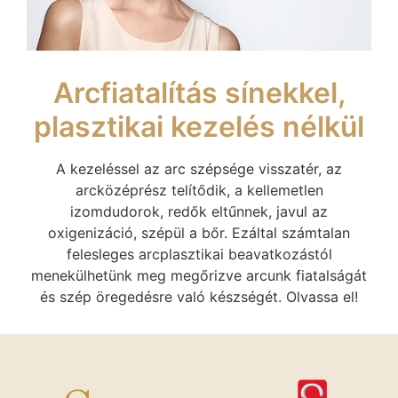
Arcfiatalítás sínekkel,
plasztikai kezelés nélkül
A kezeléssel az arc szépsége visszatér, az
arcközéprész telítődik, a kellemetlen
izomdudorok, redők eltűnnek, javul az
oxigenizáció, szépül a bőr. Ezáltal számtalan
felesleges arcplasztikai beavatkozástól
menekülhetünk meg megőrizve arcunk fiatalságát
és szép öregedésre való készségét. Olvassa el!