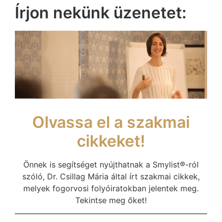
Írjon nekünk üzenetet:
Olvassa el a szakmai
cikkeket!
Önnek is segítséget nyújthatnak a Smylist®-ról
szóló, Dr. Csillag Mária által írt szakmai cikkek,
melyek fogorvosi folyóiratokban jelentek meg.
Tekintse meg őket!