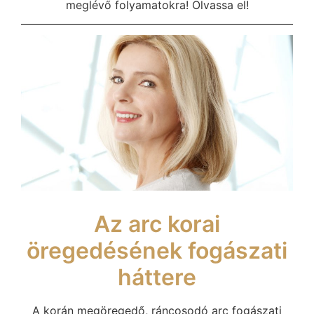
meglévő folyamatokra! Olvassa el!
Az arc korai
öregedésének fogászati
háttere
A korán megöregedő, ráncosodó arc fogászati