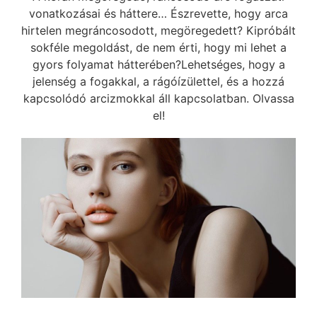
vonatkozásai és háttere… Észrevette, hogy arca
hirtelen megráncosodott, megöregedett? Kipróbált
sokféle megoldást, de nem érti, hogy mi lehet a
gyors folyamat hátterében?Lehetséges, hogy a
jelenség a fogakkal, a rágóízülettel, és a hozzá
kapcsolódó arcizmokkal áll kapcsolatban. Olvassa
el!