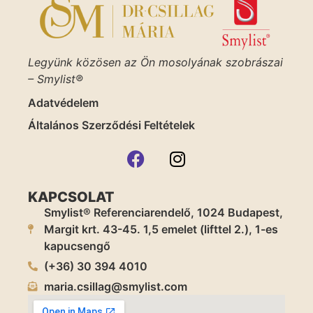
Legyünk közösen az Ön mosolyának szobrászai
– Smylist®
Adatvédelem
Általános Szerződési Feltételek
KAPCSOLAT
Smylist® Referenciarendelő, 1024 Budapest,
Margit krt. 43-45. 1,5 emelet (lifttel 2.), 1-es
kapucsengő
(+36) 30 394 4010
maria.csillag@smylist.com