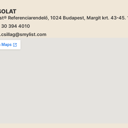
SOLAT
st® Referenciarendelő, 1024 Budapest, Margit krt. 43-45. 1,
) 30 394 4010
.csillag@smylist.com