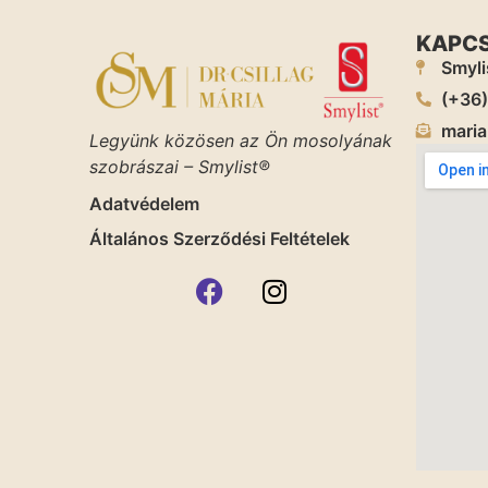
KAPC
Smyli
(+36
maria
Legyünk közösen az Ön mosolyának
szobrászai – Smylist®
Adatvédelem
Általános Szerződési Feltételek