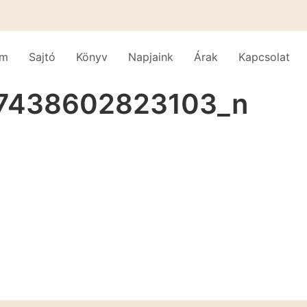
am
Sajtó
Könyv
Napjaink
Árak
Kapcsolat
37438602823103_n