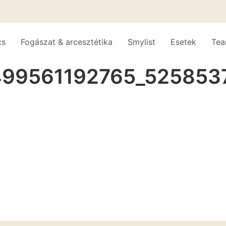
cs
Fogászat & arcesztétika
Smylist
Esetek
Te
499561192765_52585