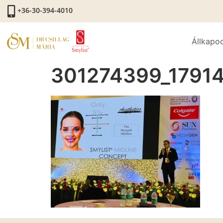
+36-30-394-4010
Állkapo
301274399_1791