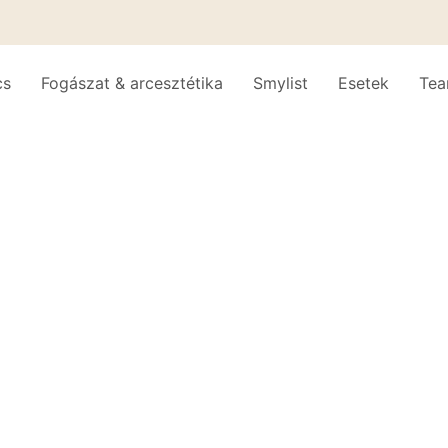
cs
Fogászat & arcesztétika
Smylist
Esetek
Te