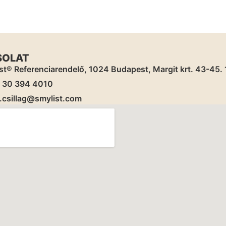
SOLAT
st® Referenciarendelő, 1024 Budapest, Margit krt. 43-45. 1,
) 30 394 4010
.csillag@smylist.com