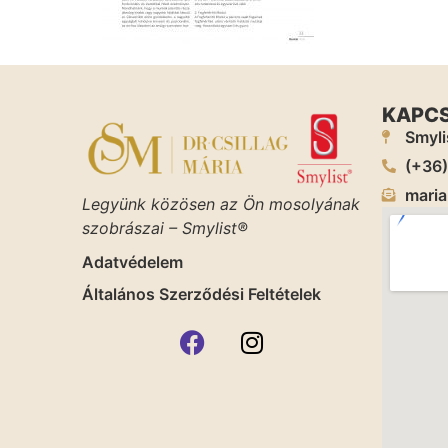
KAPC
Smyli
(+36
maria
Legyünk közösen az Ön mosolyának
szobrászai – Smylist®
Adatvédelem
Általános Szerződési Feltételek