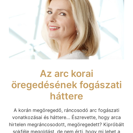
Az arc korai
öregedésének fogászati
háttere
A korán megöregedő, ráncosodó arc fogászati
vonatkozásai és háttere… Észrevette, hogy arca
hirtelen megráncosodott, megöregedett? Kipróbált
sokféle megoldást, de nem érti, hogy mi lehet a