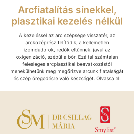
Arcfiatalítás sínekkel,
plasztikai kezelés nélkül
A kezeléssel az arc szépsége visszatér, az
arcközéprész telítődik, a kellemetlen
izomdudorok, redők eltűnnek, javul az
oxigenizáció, szépül a bőr. Ezáltal számtalan
felesleges arcplasztikai beavatkozástól
menekülhetünk meg megőrizve arcunk fiatalságát
és szép öregedésre való készségét. Olvassa el!