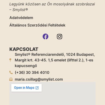
Legyünk közösen az Ön mosolyának szobrászai
– Smylist®
Adatvédelem
Általános Szerződési Feltételek
KAPCSOLAT
Smylist® Referenciarendelő, 1024 Budapest,
Margit krt. 43-45. 1,5 emelet (lifttel 2.), 1-es
kapucsengő
(+36) 30 394 4010
maria.csillag@smylist.com