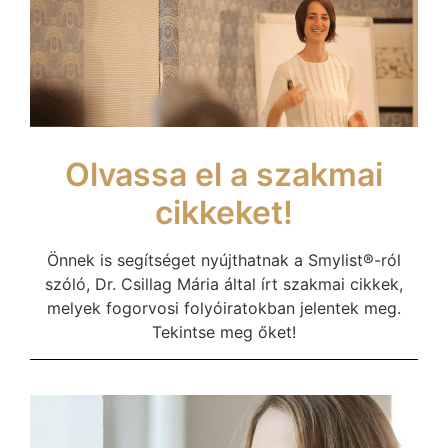
Olvassa el a szakmai
cikkeket!
Önnek is segítséget nyújthatnak a Smylist®-ról
szóló, Dr. Csillag Mária által írt szakmai cikkek,
melyek fogorvosi folyóiratokban jelentek meg.
Tekintse meg őket!