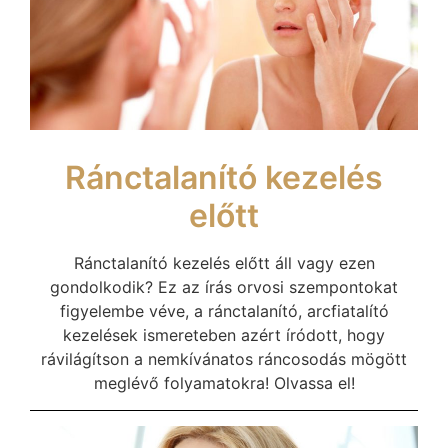
Ránctalanító kezelés
előtt
Ránctalanító kezelés előtt áll vagy ezen
gondolkodik? Ez az írás orvosi szempontokat
figyelembe véve, a ránctalanító, arcfiatalító
kezelések ismereteben azért íródott, hogy
rávilágítson a nemkívánatos ráncosodás mögött
meglévő folyamatokra! Olvassa el!